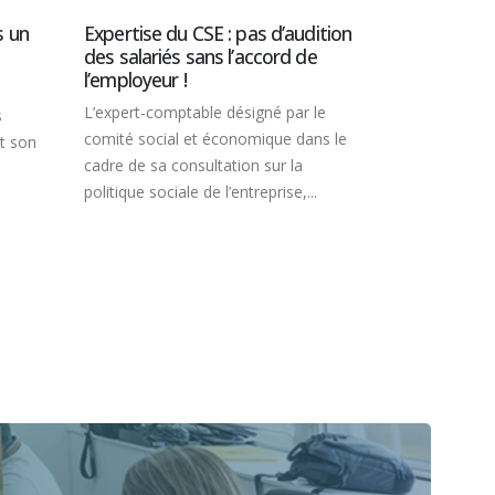
d'Entreprise
s un
Expertise du CSE : pas d’audition
des salariés sans l’accord de
Baux ruraux
l’employeur !
montant d
L’expert-comptable désigné par le
s
L’indice natio
comité social et économique dans le
nt son
montant des 
cadre de sa consultation sur la
des bâtiment
politique sociale de l’entreprise,...
5,23 % en...