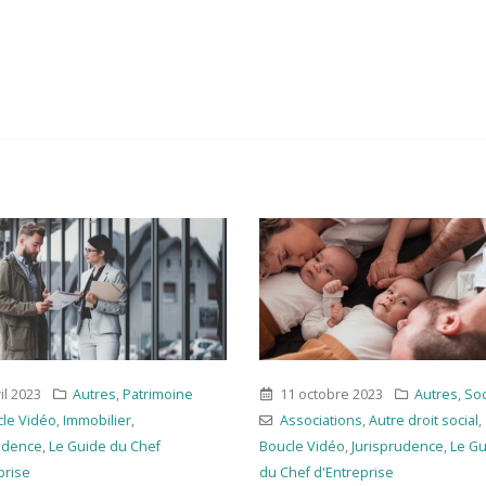
il 2023
Autres
,
Patrimoine
11 octobre 2023
Autres
,
Soc
le Vidéo
,
Immobilier
,
Associations
,
Autre droit social
,
udence
,
Le Guide du Chef
Boucle Vidéo
,
Jurisprudence
,
Le G
prise
du Chef d'Entreprise