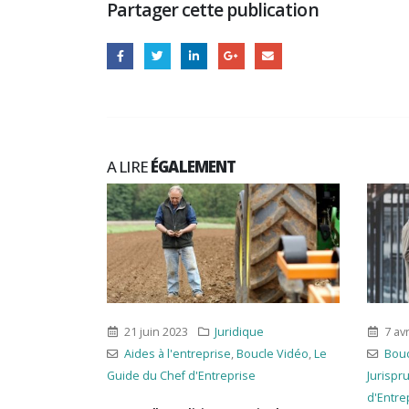
Partager cette publication
A LIRE
ÉGALEMENT
s
,
Social
éo
,
rudence
,
Le
n à la
s salariés !
21 juin 2023
Juridique
7 avr
n suivi
Aides à l'entreprise
,
Boucle Vidéo
,
Le
Bouc
avail des
Guide du Chef d'Entreprise
Jurispr
 il doit
d'Entre