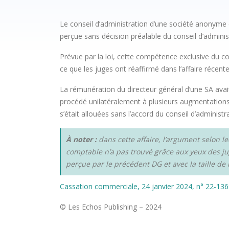
Le conseil d’administration d’une société anonyme
perçue sans décision préalable du conseil d’administr
Prévue par la loi, cette compétence exclusive du c
ce que les juges ont réaffirmé dans l’affaire récente
La rémunération du directeur général d’une SA avait
procédé unilatéralement à plusieurs augmentations de
s’était allouées sans l’accord du conseil d’administ
À noter :
dans cette affaire, l’argument selon l
comptable n’a pas trouvé grâce aux yeux des ju
perçue par le précédent DG et avec la taille de l
Cassation commerciale, 24 janvier 2024, n° 22-13
© Les Echos Publishing – 2024