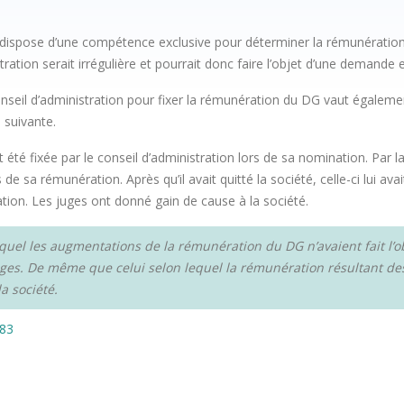
 dispose d’une compétence exclusive pour déterminer la rémunération
ation serait irrégulière et pourrait donc faire l’objet d’une demande en
onseil d’administration pour fixer la rémunération du DG vaut égalem
 suivante.
 été fixée par le conseil d’administration lors de sa nomination. Par 
 sa rémunération. Après qu’il avait quitté la société, celle-ci lui ava
ration. Les juges ont donné gain de cause à la société.
equel les augmentations de la rémunération du DG n’avaient fait l’
ges. De même que celui selon lequel la rémunération résultant de
a société.
683