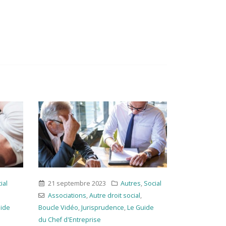
ial
21 septembre 2023
Autres
,
Social
20 août 20
Associations
,
Autre droit social
,
Juridique
,
P
uide
Boucle Vidéo
,
Jurisprudence
,
Le Guide
Boucle Vid
du Chef d'Entreprise
Immobilier
,
Le