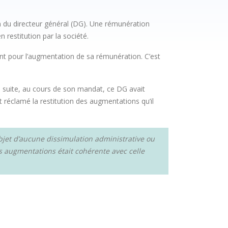
 du directeur général (DG). Une rémunération
 restitution par la société.
ent pour l’augmentation de sa rémunération. C’est
la suite, au cours de son mandat, ce DG avait
it réclamé la restitution des augmentations qu’il
objet d’aucune dissimulation administrative ou
s augmentations était cohérente avec celle