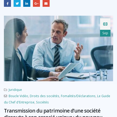
03
Sep
Juridique
Boucle Vidéo
,
Droits des sociétés
,
Fomalités/Déclarations
,
Le Guide
du Chef d'Entreprise
,
Sociétés
Transmission du patrimoine d’une société