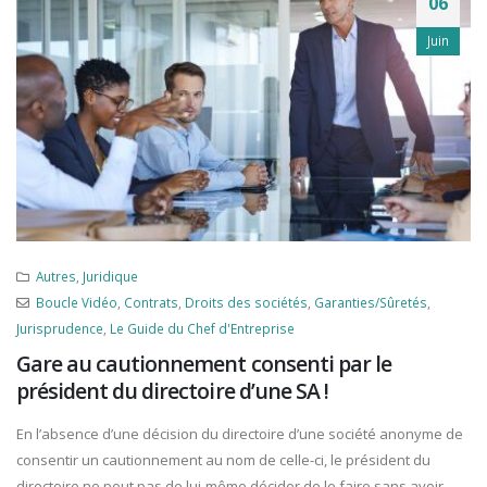
06
Juin
Autres
,
Juridique
Boucle Vidéo
,
Contrats
,
Droits des sociétés
,
Garanties/Sûretés
,
Jurisprudence
,
Le Guide du Chef d'Entreprise
Gare au cautionnement consenti par le
président du directoire d’une SA !
En l’absence d’une décision du directoire d’une société anonyme de
consentir un cautionnement au nom de celle-ci, le président du
directoire ne peut pas de lui-même décider de le faire sans avoir