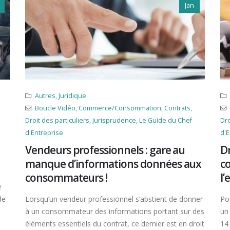
Jan
Autres
,
Juridique
Boucle Vidéo
,
Commerce/Consommation
,
Contrats
,
Droit des particuliers
,
Jurisprudence
,
Le Guide du Chef
Dro
d'Entreprise
d'E
Vendeurs professionnels : gare au
Dr
manque d’informations données aux
c
consommateurs !
l’
e
de
Lorsqu’un vendeur professionnel s’abstient de donner
Pou
à un consommateur des informations portant sur des
un
éléments essentiels du contrat, ce dernier est en droit
14 