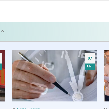
ERS
07
p
Mar