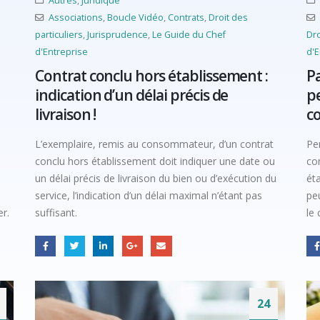
Autres
,
Juridique
Associations
,
Boucle Vidéo
,
Contrats
,
Droit des
particuliers
,
Jurisprudence
,
Le Guide du Chef
Dro
d'Entreprise
d'E
Contrat conclu hors établissement :
Pa
indication d’un délai précis de
pe
livraison !
c
e
L’exemplaire, remis au consommateur, d’un contrat
Pe
conclu hors établissement doit indiquer une date ou
co
un délai précis de livraison du bien ou d’exécution du
ét
service, l’indication d’un délai maximal n’étant pas
pe
r.
suffisant.
le
24