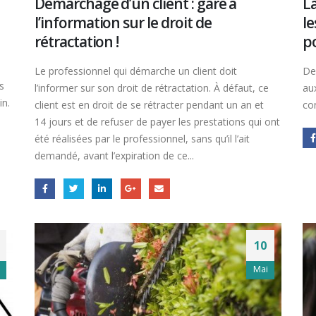
Démarchage d’un client : gare à
La
l’information sur le droit de
l
rétractation !
po
Le professionnel qui démarche un client doit
De
s
l’informer sur son droit de rétractation. À défaut, ce
au
in.
client est en droit de se rétracter pendant un an et
co
14 jours et de refuser de payer les prestations qui ont
été réalisées par le professionnel, sans qu’il l’ait
demandé, avant l’expiration de ce...
10
Mai