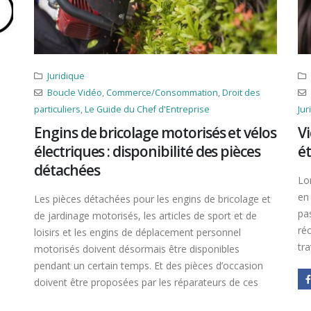
Juridique
Boucle Vidéo
,
Commerce/Consommation
,
Droit des
particuliers
,
Le Guide du Chef d'Entreprise
Ju
Engins de bricolage motorisés et vélos
Vi
électriques : disponibilité des pièces
ét
détachées
Lor
en 
Les pièces détachées pour les engins de bricolage et
pas
de jardinage motorisés, les articles de sport et de
ré
loisirs et les engins de déplacement personnel
tr
motorisés doivent désormais être disponibles
pendant un certain temps. Et des pièces d’occasion
doivent être proposées par les réparateurs de ces
engins à leurs clients.