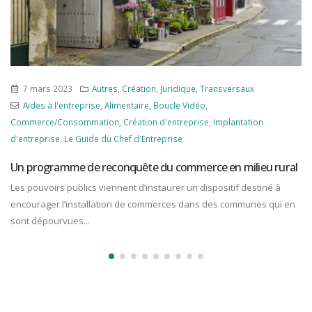
12 avril 2024
Fiscal
,
Patrimoine
Avantages fiscaux
,
Boucle Vidéo
,
Fiscalité
,
Fiscalité personnelle
,
Immobilier
,
Impots sur le revenu
,
Le Guide du Chef d'Entreprise
Les plafonds 2024 des investissements locatifs sont connus !
L’administration fiscale vient de réactualiser les plafonds de loyers
et de ressources du locataire pour les dispositifs d’incitation fiscale
à...