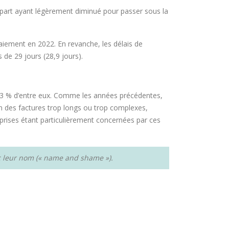
r part ayant légèrement diminué pour passer sous la
paiement en 2022. En revanche, les délais de
s de 29 jours (28,9 jours).
 33 % d’entre eux. Comme les années précédentes,
on des factures trop longs ou trop complexes,
eprises étant particulièrement concernées par ces
c leur nom (« name and shame »).