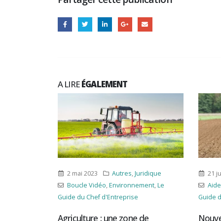
A LIRE
ÉGALEMENT
utres
,
Juridique
21 juin 2023
Juridique
vironnement
,
Le
Aides à l'entreprise
,
Boucle Vidéo
,
Le
reprise
Guide du Chef d'Entreprise
e zone de
Nouvelle Politique agricole