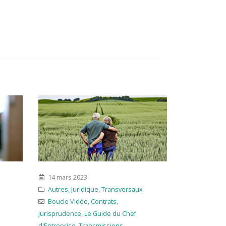
9 septembre 2024
Juridique
24 
versaux
Boucle Vidéo
,
Contrats
,
Droit des
Aut
particuliers
,
Le Guide du Chef
Bou
u Chef
d'Entreprise
Jurisp
s
d'Entr