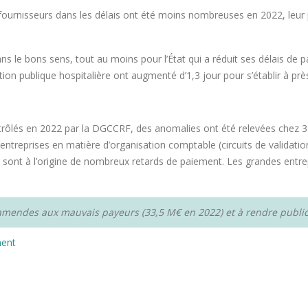
rs fournisseurs dans les délais ont été moins nombreuses en 2022, leu
ans le bons sens, tout au moins pour l’État qui a réduit ses délais de 
ction publique hospitalière ont augmenté d’1,3 jour pour s’établir à prè
contrôlés en 2022 par la DGCCRF, des anomalies ont été relevées chez
entreprises en matière d’organisation comptable (circuits de validati
ui sont à l’origine de nombreux retards de paiement. Les grandes entr
 amendes aux mauvais payeurs (33,5 M€ en 2022) et à rendre publi
ment