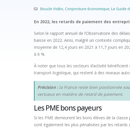
Boucle Vidéo
,
Conjoncture économique
,
Le Guide d
En 2022, les retards de paiement des entreprise
Selon le rapport annuel de l’Observatoire des délai
baisse en 2022. Ainsi, malgré un contexte compliqué
moyenne de 12,4 jours en 2021 à 11,7 jours en 2022.
à 6 %.
À noter que tous les secteurs d’activité bénéficient 
transport-logistique, qui restent à des niveaux auto
Précision :
la France reste bien positionnée sou
vertueux en matière de retard de paiement.
Les PME bons payeurs
Si les PME demeurent les bons élèves de la classe pu
sont également les plus pénalisées par les retards d