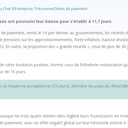
u Chef d'Entreprise
,
Trésorerie/Délais de paiement
s ont poursuivi leur baisse pour s’établir à 11,7 jours.
s de paiement, remis le 14 juin dernier au gouvernement, les retards d
 (tensions sur les approvisionnements, forte inflation, hausse drastiq
 En outre, la proportion des « grands retards », ceux de plus de 30 jo
de cette évolution positive, hormis ceux de l’hôtellerie-restauration (p
ur de 16 jours.
s la moyenne européenne (13 jours), derrière les pays du Nord (Bel
isque les trois quarts d’entre elles règlent leurs fournisseurs en moin
e paiement, avec un effet négatif global sur leur trésorerie estimé à 