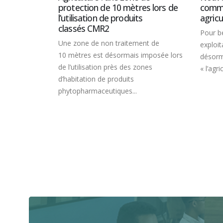
0 mètres lors de
commune : qu’est-ce qu’un
produits
agriculteur actif ?
Pour bénéficier des aides de la PAC, les
raitement de
exploitants agricoles doivent
ormais imposée lors
désormais répondre à la définition de
ès des zones
« l’agriculteur actif ». Les...
duits
ues...