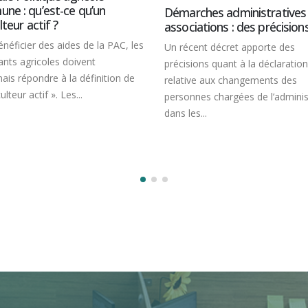
Démarches administratives des
d'entreprises/Cession d'e
associations : des précisions
Transmission du bail r
Un récent décret apporte des
conjoint de l’exploita
précisions quant à la déclaration
quelles conditions ?
relative aux changements des
Au décès d’un exploitant 
personnes chargées de l’administration
bail rural dont il était titu
dans les...
poursuit au profit de son