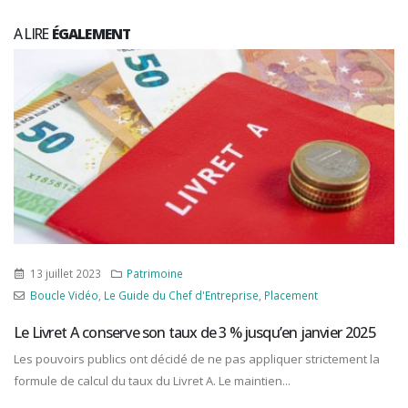
A LIRE
ÉGALEMENT
22 juin 2023
Patrimoine
Boucle Vidéo
,
Immobilier
,
Le Guide du Chef d'Entreprise
Encadrement des loyers à Paris : les nouveaux loyers de
référence ont été dévoilés
a
Les nouveaux loyers de référence applicables dès le 1 juillet 2023
Paris sont connus.