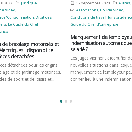
17 septembre 2024
Autres
,
Social
9 oct
Associations
,
Boucle Vidéo
,
Assoc
Droit des
Conditions de travail
,
Jurisprudence
,
Le
Jurispr
f
Guide du Chef d'Entreprise
d'Entrep
Manquement de l’employeur : une
Clé US
indemnisation automatique du
l’emplo
torisés et
salarié ?
consul
nibilité
Les juges viennent d’identifier de
L’emplo
 les engins
nouvelles situations dans lesquelles un
d’une c
ge motorisés,
manquement de l’employeur peut
ordinat
isirs et...
donner lieu à une indemnisation du...
à la vie 