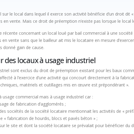
al sur le local dans lequel il exerce son activité bénéficie d’un droit di
mis en vente. Mais ce droit de préemption n’existe pas lorsque le local l
re récente concernant un local loué par bail commercial à une société
 en vente sans que le bailleur ait mis le locataire en mesure d’exerce
pas donné gain de cause.
 des locaux à usage industriel
ustriel sont exclus du droit de préemption existant pour les baux comm
 affecté à l’exercice d’une activité qui concourt directement à la fabri
 techniques, matériels et outillages mis en œuvre est prépondérant ».
 à usage commercial mais à usage industriel car :
sage de fabrication d’agglomérés ;
 des sociétés de la société locataire mentionnait les activités de « p
de « fabrication de hourdis, blocs et pavés béton » ;
ur le site et dont la société locataire se prévalait pour bénéficier du 