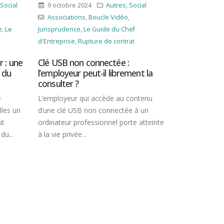
obre 2024
Autres
,
Social
28 mai 2024
Juridique
iations
,
Boucle Vidéo
,
Associations
,
Boucle Vidéo
,
Cont
udence
,
Le Guide du Chef
Immanquable
,
Le Guide du Chef
rise
,
Rupture de contrat
d'Entreprise
B non connectée :
Frais bancaires des très pet
yeur peut-il librement la
entreprises : vers plus de
ter ?
transparence
yeur qui accède au contenu
Dans le cadre du projet de loi de
lé USB non connectée à un
simplification de la vie économiq
eur professionnel porte atteinte
pouvoirs publics souhaitent renf
privée...
les droits...