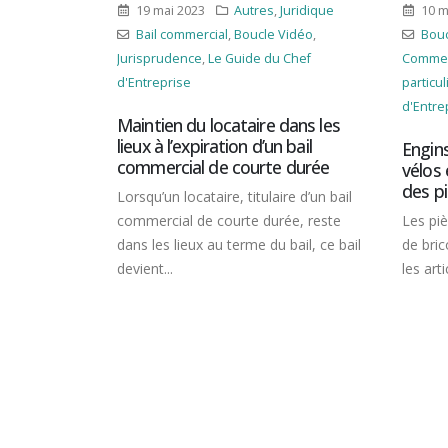
19 mai 2023
Autres
,
Juridique
10 mai 2023
Juridique
Bail commercial
,
Boucle Vidéo
,
Boucle Vidéo
,
urisprudence
,
Le Guide du Chef
Commerce/Consommation
,
'Entreprise
particuliers
,
Le Guide du Che
d'Entreprise
aintien du locataire dans les
ieux à l’expiration d’un bail
Engins de bricolage mo
ommercial de courte durée
vélos électriques : dispo
des pièces détachées
orsqu’un locataire, titulaire d’un bail
ommercial de courte durée, reste
Les pièces détachées pour
ans les lieux au terme du bail, ce bail
de bricolage et de jardina
evient...
les articles de sport et de lo