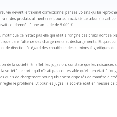
suivie devant le tribunal correctionnel par ses voisins qui lui reproch
ivrer des produits alimentaires pour son activité. Le tribunal avait cons
 l’avait condamnée à une amende de 5 000 €.
otif que ce n’était pas elle qui était à l’origine des bruits dont se p
publique dans l’attente des chargements et déchargements. Et qu’aucun
et de direction à l’égard des chauffeurs des camions frigorifiques de s
on de la société. En effet, les juges ont constaté que les nuisances 
la société de sorte qu’il n’était pas contestable qu’elle en était à l’orig
s quais de chargement pour qu’ils soient disposés de manière à att
 régler le problème. Et pour les juges, la société était en mesure de 