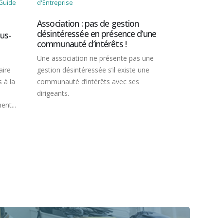
Guide
d'Entreprise
Guide du Chef
Association : pas de gestion
Baux ruraux
désintéressée en présence d’une
hausse du 
us-
communauté d’intérêts !
fermages
Une association ne présente pas une
L’indice natio
aire
gestion désintéressée s’il existe une
montant des 
 à la
communauté d’intérêts avec ses
des bâtiment
dirigeants.
5,63 % en...
ent...