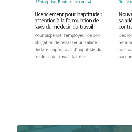
iétés
,
d'Entreprise
,
Rupture de contrat
Guide d
 Chef
Licenciement pour inaptitude :
Nouve
attention à la formulation de
salari
l’avis du médecin du travail !
contra
 quelles
euvent être
Pour dispenser l’employeur de son
Dès lor
obligation de reclasser un salarié
rémuné
é mise en
déclaré inapte, l’avis d’inaptitude du
positio
ut voir sa
médecin du travail doit être...
aucune 
our
egard de...