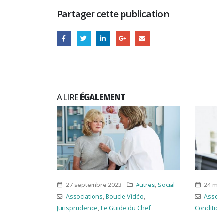
Partager cette publication
A LIRE
ÉGALEMENT
27 septembre 2023
Autres
,
Social
24 m
ersaux
Associations
,
Boucle Vidéo
,
Asso
e
Jurisprudence
,
Le Guide du Chef
Conditi