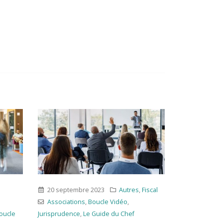
20 septembre 2023
Autres
,
Fiscal
16 août 20
Associations
,
Boucle Vidéo
,
Juridique
,
P
oucle
Jurisprudence
,
Le Guide du Chef
Boucle Vid