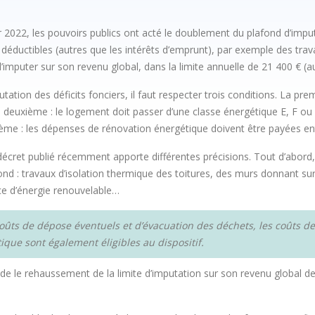
r 2022, les pouvoirs publics ont acté le doublement du plafond d’imputat
déductibles (autres que les intérêts d’emprunt), par exemple des trava
’imputer sur son revenu global, dans la limite annuelle de 21 400 € (au
ion des déficits fonciers, il faut respecter trois conditions. La premièr
 deuxième : le logement doit passer d’une classe énergétique E, F ou
ième : les dépenses de rénovation énergétique doivent être payées ent
écret publié récemment apporte différentes précisions. Tout d’abord, 
 : travaux d’isolation thermique des toitures, des murs donnant sur l’
ce d’énergie renouvelable…
coûts de dépose éventuels et d’évacuation des déchets, les coûts d
ique sont également éligibles au dispositif.
de le rehaussement de la limite d’imputation sur son revenu global d