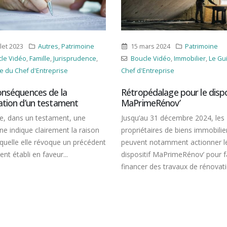
ars 2024
Patrimoine
25 mai 2023
Patrimoine
cle Vidéo
,
Immobilier
,
Le Guide du
Boucle Vidéo
,
Le Guide du Che
'Entreprise
d'Entreprise
,
Placement
pédalage pour le dispositif
L’épargne des ménages en
imeRénov’
France : une tendance à la 
en 2022
au 31 décembre 2024, les
Selon une étude récente de la 
étaires de biens immobiliers
de France, le niveau d’épargne 
t notamment actionner le
ménages en France a connu un
itif MaPrimeRénov’ pour faire
légère...
er des travaux de rénovation...