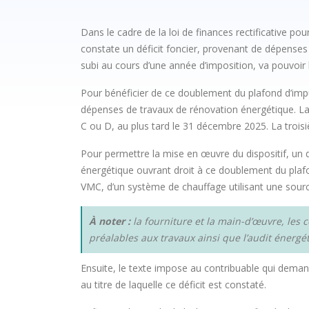
Dans le cadre de la loi de finances rectificative pou
constate un déficit foncier, provenant de dépenses 
subi au cours d’une année d’imposition, va pouvoir l
Pour bénéficier de ce doublement du plafond d’imputat
dépenses de travaux de rénovation énergétique. La
C ou D, au plus tard le 31 décembre 2025. La trois
Pour permettre la mise en œuvre du dispositif, un d
énergétique ouvrant droit à ce doublement du plafond
VMC, d’un système de chauffage utilisant une sour
À noter :
la fourniture et la main-d’œuvre, les 
préalables aux travaux ainsi que l’audit énergét
Ensuite, le texte impose au contribuable qui deman
au titre de laquelle ce déficit est constaté.