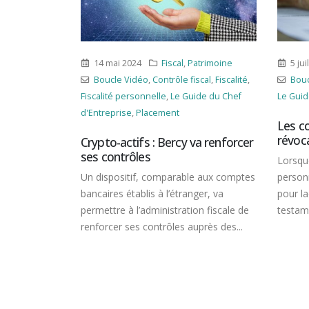
atrimoine
5 juillet 2023
Autres
,
Patrimoine
15 m
iscal
,
Fiscalité
,
Boucle Vidéo
,
Famille
,
Jurisprudence
,
Bou
ide du Chef
Le Guide du Chef d'Entreprise
Chef d
Les conséquences de la
Rétro
révocation d’un testament
MaPr
va renforcer
Lorsque, dans un testament, une
Jusqu’
e aux comptes
personne indique clairement la raison
propri
ger, va
pour laquelle elle révoque un précédent
peuven
on fiscale de
testament établi en faveur...
dispos
uprès des...
financ