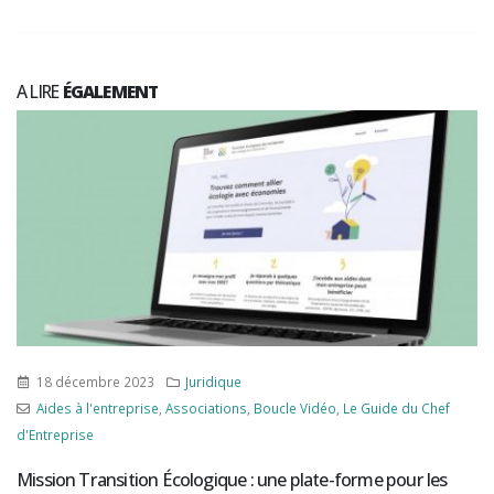
A LIRE
ÉGALEMENT
16 avril 2024
Juridique
Aides à l'entreprise
,
Boucle Vidéo
,
Fomalités/Déclarations
,
Immanquable
,
Le Guide du Chef d'Entreprise
Exploitants agricoles : vous pouvez déposer votre