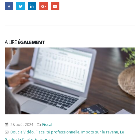
A LIRE
ÉGALEMENT
15 mai 2023
Fiscal
,
Patrimoine
Boucle Vidéo
,
Fiscalité
,
Fiscalité immobilière
,
Fiscalité personnelle
,
Immobilier
,
Le Guide du Chef d'Entreprise
,
Taxes locales/Impôts loca