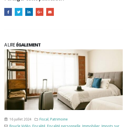
A LIRE
ÉGALEMENT
16 juillet 2024
Fiscal
,
Patrimoine
Boucle Vidéo
,
Fiscalité
,
Fiscalité personnelle
,
Immobilier
,
Impots sur