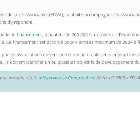
nt de la vie associative (FDVA), souhaite accompagner les associatio
ons d’y répondre.
mander le
financement
, à hauteur de 200 000 €, d’études et d’expérim
iale. Ce financement est accordé pour 4 années maximum de 2024 à fi
 par les associations doivent porter sur un ou plusieurs enjeux tran
, ils doivent identifier un ou plusieurs objectifs de développement du
eur dossier, via le
téléservice Le Compte Asso
(fiche n° 3803 « FDVA-