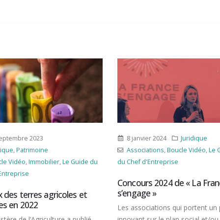
janvier 2024
Juridique
17 juin 2024
sociations
,
Boucle Vidéo
,
Le Guide
Autres
,
Juridique
,
Transversa
ef d'Entreprise
Boucle Vidéo
,
Défaillance
d'entreprise
,
Fomalités/Déclarat
ours 2024 de « La France
Jurisprudence
,
Le Guide du Chef
gage »
d'Entreprise
ssociations qui portent un projet
Procédure collective : les 
ant sur le plan social et/ou