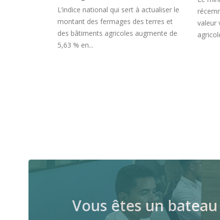
 à actualiser le
récemment le barème indicatif de la
envi
es terres et
valeur vénale moyenne des terres
finan
s augmente de
agricoles en 2022.
Vous êtes un bateau 