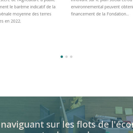
limités de la déclaration d
ronnemental peuvent obtenir un
créance par le débiteur
cement de la Fondation...
Le fait que l’entreprise en pro
collective porte une créance à
connaissance du mandataire ju
ne signifie pas qu’elle...
naviguant sur les flots de l'