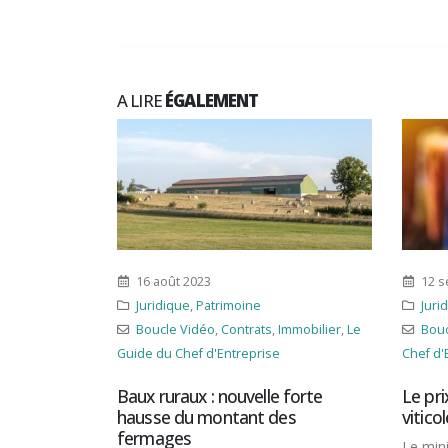
A LIRE
ÉGALEMENT
12 septembre 2023
8 
Juridique
,
Patrimoine
As
,
Immobilier
,
Le
Boucle Vidéo
,
Immobilier
,
Le Guide du
du Ch
se
Chef d'Entreprise
Conc
s’en
e forte
Le prix des terres agricoles et
des
viticoles en 2022
Les a
Le ministère de l’Agriculture a publié
innov