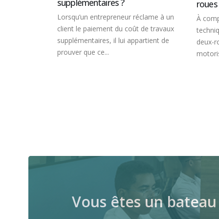
s’appr
roues aussi !
éclame à un
Lorsqu’
À compter du 15 avril, le contrôle
 de travaux
durée 
technique devient obligatoire pour les
artient de
ruptur
deux-roues, trois-roues et quadricycles
établie,
motorisés. Sa mise en place...
Vous êtes un bateau 