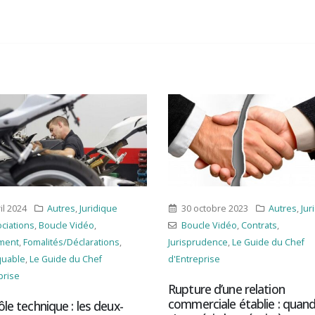
ctobre 2023
Autres
,
Juridique
7 mars 2023
Juridique
,
Mult
le Vidéo
,
Contrats
,
Associations
,
Boucle Vidéo
,
Con
udence
,
Le Guide du Chef
Le Guide du Chef d'Entreprise
,
prise
MultiMédia
e d’une relation
Cyberattaques : vous devre
rciale établie : quand
porter plainte pour pouvoir