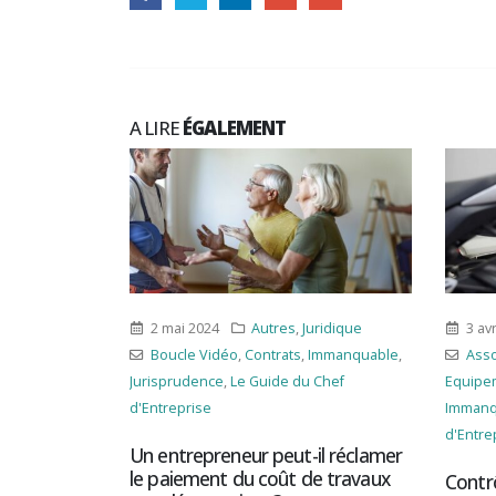
A LIRE
ÉGALEMENT
uridique
3 avril 2024
Autres
,
Juridique
30 o
Immanquable
,
Associations
,
Boucle Vidéo
,
Bouc
 Chef
Equipement
,
Fomalités/Déclarations
,
Jurispr
Immanquable
,
Le Guide du Chef
d'Entre
d'Entreprise
il réclamer
Ruptur
e travaux
comme
Contrôle technique : les deux-