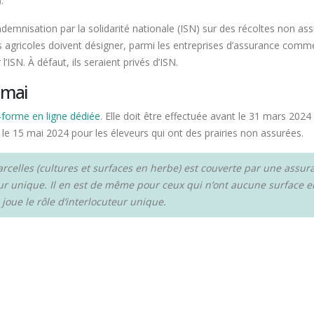
.
indemnisation par la solidarité nationale (ISN) sur des récoltes non a
s agricoles doivent désigner, parmi les entreprises d’assurance comme
’ISN. À défaut, ils seraient privés d’ISN.
 mai
e-forme en ligne dédiée
. Elle doit être effectuée avant le 31 mars 2024
le 15 mai 2024 pour les éleveurs qui ont des prairies non assurées.
 parcelles (cultures et surfaces en herbe) est couverte par une ass
eur unique. Il en est de même pour ceux qui n’ont aucune surface e
 joue le rôle d’interlocuteur unique.