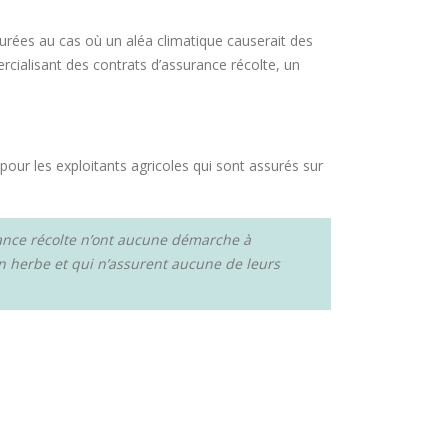
ssurées au cas où un aléa climatique causerait des
rcialisant des contrats d’assurance récolte, un
 pour les exploitants agricoles qui sont assurés sur
urance récolte n’ont aucune démarche à
n herbe et qui n’assurent aucune de leurs