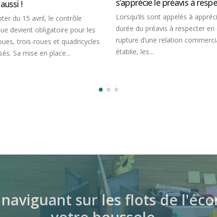
écie le préavis à respecter ?
indemnisé
ils sont appelés à apprécier la
À compter du 25 avril prochain,
du préavis à respecter en cas de
lorsqu’une entreprise sera victi
e d’une relation commerciale
cyberattaque, elle devra dépose
 les...
plainte dans les 72 heures pour
pouvoir...
naviguant sur les flots de l'