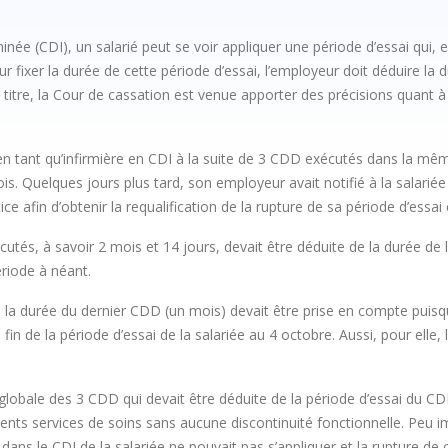
née (CDI), un salarié peut se voir appliquer une période d’essai qui, 
r fixer la durée de cette période d’essai, l’employeur doit déduire la
 titre, la Cour de cassation est venue apporter des précisions quant à
en tant qu’infirmière en CDI à la suite de 3 CDD exécutés dans la mêm
. Quelques jours plus tard, son employeur avait notifié à la salariée l
ice afin d’obtenir la requalification de la rupture de sa période d’essa
cutés, à savoir 2 mois et 14 jours, devait être déduite de la durée de
ériode à néant.
e la durée du dernier CDD (un mois) devait être prise en compte puisqu’
 fin de la période d’essai de la salariée au 4 octobre. Aussi, pour elle,
 globale des 3 CDD qui devait être déduite de la période d’essai du CDI
érents services de soins sans aucune discontinuité fonctionnelle. Peu im
 dans le CDI de la salariée ne pouvait pas s’appliquer et la rupture de