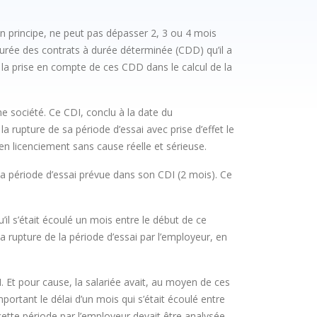
en principe, ne peut pas dépasser 2, 3 ou 4 mois
 durée des contrats à durée déterminée (CDD) qu’il a
 la prise en compte de ces CDD dans le calcul de la
e société. Ce CDI, conclu à la date du
a rupture de sa période d’essai avec prise d’effet le
i en licenciement sans cause réelle et sérieuse.
 la période d’essai prévue dans son CDI (2 mois). Ce
il s’était écoulé un mois entre le début de ce
 la rupture de la période d’essai par l’employeur, en
. Et pour cause, la salariée avait, au moyen de ces
portant le délai d’un mois qui s’était écoulé entre
 cette période par l’employeur devait être analysée