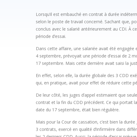
Lorsqu’il est embauché en contrat à durée indétermi
selon le poste de travail concerné. Sachant que, pou
conclus avec le salarié antérieurement au CDI. À ce
période d’essai.
Dans cette affaire, une salariée avait été engagée 
4 septembre, prévoyait une période d’essai de 2 mois
17 septembre. Mais cette dernière avait saisi la just
En effet, selon elle, la durée globale des 3 CDD exé
qui, en pratique, avait pour effet de réduire cette p
De leur côté, les juges d’appel estimaient que seul
contrat et la fin du CDD précédent. Ce qui portait la
date du 17 septembre, était bien régulière.
Mais pour la Cour de cassation, c’est bien la durée
3 contrats, exercé en qualité d’infirmière dans diff
les 2 derniers CDD. Aussi, la période d’essai prévue