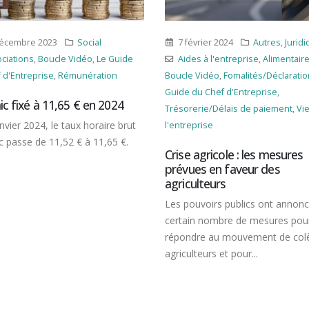
rier 2024
Autres
,
Juridique
10 avril 2024
Autres
,
Social
s à l'entreprise
,
Alimentaire
,
Associations
,
Boucle Vidéo
,
 Vidéo
,
Fomalités/Déclarations
,
Le
Jurisprudence
,
Le Guide du Chef
u Chef d'Entreprise
,
d'Entreprise
,
Rupture de contrat
rie/Délais de paiement
,
Vie de
Faute grave : ne tardez pas
prise
licencier !
agricole : les mesures
L’employeur qui entend licencier
es en faveur des
salarié pour faute grave doit en
lteurs
procédure dans un délai restrein
uvoirs publics ont annoncé un
compter de...
n nombre de mesures pour
re au mouvement de colère des
teurs et pour...