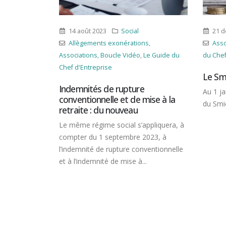
21 décembre 2023
Social
7 fév
ns
,
Associations
,
Boucle Vidéo
,
Le Guide
Aide
Le Guide du
du Chef d'Entreprise
,
Rémunération
Boucle
Guide d
Le Smic fixé à 11,65 € en 2024
Trésore
e
Au 1 janvier 2024, le taux horaire brut
l'entre
mise à la
du Smic passe de 11,52 € à 11,65 €.
Crise 
prévu
ppliquera, à
agricu
2023, à
nventionnelle
Les po
.
certai
répond
agricul