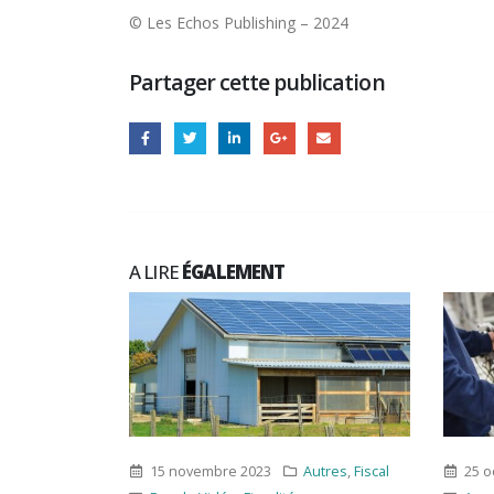
© Les Echos Publishing – 2024
Partager cette publication
A LIRE
ÉGALEMENT
bre 2023
Autres
,
Fiscal
25 octobre 2023
Fiscal