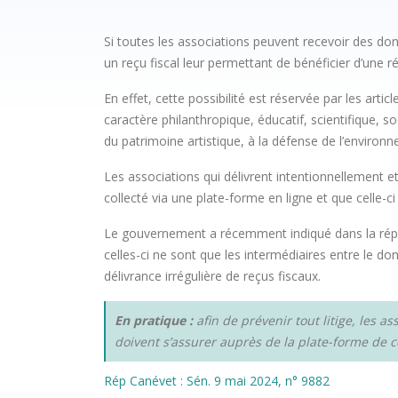
Si toutes les associations peuvent recevoir des don
un reçu fiscal leur permettant de bénéficier d’une r
En effet, cette possibilité est réservée par les art
caractère philanthropique, éducatif, scientifique, so
du patrimoine artistique, à la défense de l’environn
Les associations qui délivrent intentionnellement e
collecté via une plate-forme en ligne et que celle-c
Le gouvernement a récemment indiqué dans la répon
celles-ci ne sont que les intermédiaires entre le do
délivrance irrégulière de reçus fiscaux.
En pratique :
afin de prévenir tout litige, les a
doivent s’assurer auprès de la plate-forme de co
Rép Canévet : Sén. 9 mai 2024, n° 9882