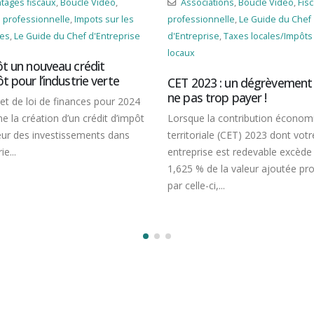
Associations
,
Boucle Vidéo
,
Fiscalité
Associations
,
Bo
professionnelle
,
Le Guide du Chef
professionnelle
,
Ju
e
d'Entreprise
,
Taxes locales/Impôts
du Chef d'Entrepris
locaux
Envoi d’une récl
quelle est la dat
CET 2023 : un dégrèvement pour
ne pas trop payer !
4
Une entreprise pe
ôt
Lorsque la contribution économique
envoyer une récla
territoriale (CET) 2023 dont votre
l’administration fi
entreprise est redevable excède
l’expiration du dél
1,625 % de la valeur ajoutée produite
de...
par celle-ci,...