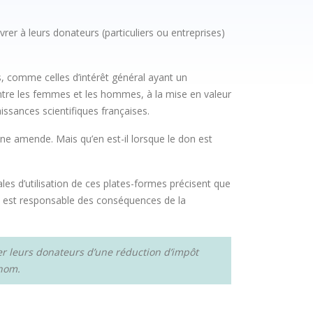
rer à leurs donateurs (particuliers ou entreprises)
ns, comme celles d’intérêt général ayant un
té entre les femmes et les hommes, à la mise en valeur
aissances scientifiques françaises.
une amende. Mais qu’en est-il lorsque le don est
s d’utilisation de ces plates-formes précisent que
don est responsable des conséquences de la
cier leurs donateurs d’une réduction d’impôt
 nom.