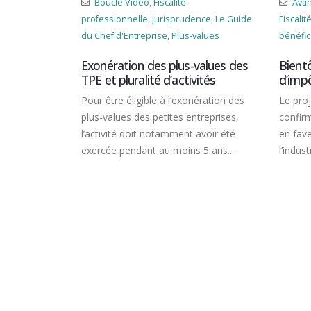
idéo
,
Fiscalité
Avantages fiscaux
,
Boucle Vidéo
,
lle
,
Jurisprudence
,
Le Guide
Fiscalité professionnelle
,
Impots sur les
treprise
,
Plus-values
bénéfices
,
Le Guide du Chef d'Entrepris
n des plus-values des
Bientôt un nouveau crédit
alité d’activités
d’impôt pour l’industrie verte
igible à l’exonération des
Le projet de loi de finances pour 202
des petites entreprises,
confirme la création d’un crédit d’imp
oit notamment avoir été
en faveur des investissements dans
dant au moins 5 ans....
l’industrie...