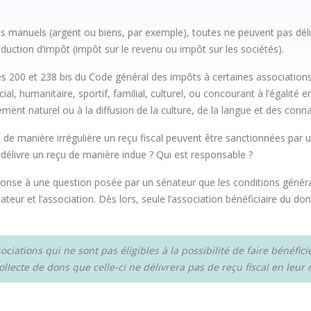
s manuels (argent ou biens, par exemple), toutes ne peuvent pas déliv
éduction d’impôt (impôt sur le revenu ou impôt sur les sociétés).
icles 200 et 238 bis du Code général des impôts à certaines associatio
cial, humanitaire, sportif, familial, culturel, ou concourant à l’égali
ement naturel ou à la diffusion de la culture, de la langue et des conn
t de manière irrégulière un reçu fiscal peuvent être sanctionnées par 
i délivre un reçu de manière indue ? Qui est responsable ?
se à une question posée par un sénateur que les conditions générale
nateur et l’association. Dès lors, seule l’association bénéficiaire du 
ssociations qui ne sont pas éligibles à la possibilité de faire bénéfi
llecte de dons que celle-ci ne délivrera pas de reçu fiscal en leur