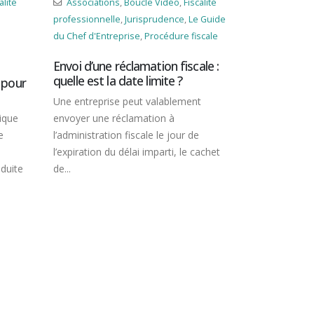
ucle Vidéo
,
Fiscalité
Associations
,
Boucle Vidéo
,
Contrôle
risprudence
,
Le Guide
fiscal
,
Fiscalité personnelle
,
Fiscalité
e
,
Procédure fiscale
professionnelle
,
Jurisprudence
,
Le Guide
du Chef d'Entreprise
,
Procédure fiscale
amation fiscale :
e limite ?
Pas de droit au recours
hiérarchique en cas de contrôle
ut valablement
sur pièces !
mation à
Dans le cadre d’un contrôle fiscal sur
scale le jour de
pièces, le contribuable peut demander
ai imparti, le cachet
un entretien avec le supérieur
hiérarchique du vérificateur...