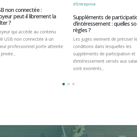
ntreprise
PSE : pas d’impasse sur
l’obligation de reclasse
pléments de participation et
salariés !
ntéressement : quelles sont les
les ?
Le plan de sauvegarde de l’e
 juges viennent de préciser les
instauré par l’employeur qui 
ditions dans lesquelles les
de procéder à des licenciem
pléments de participation et
économiques, ne le dispense.
ntéressement versés aux salariés
t exonérés...