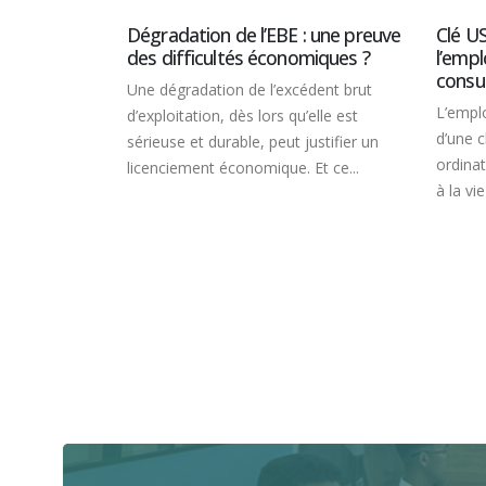
d'E
E : une preuve
Clé USB non connectée :
nomiques ?
l’employeur peut-il librement la
Sup
consulter ?
d’i
xcédent brut
règ
L’employeur qui accède au contenu
 qu’elle est
d’une clé USB non connectée à un
Les
t justifier un
ordinateur professionnel porte atteinte
con
e. Et ce...
à la vie privée...
sup
d’i
son