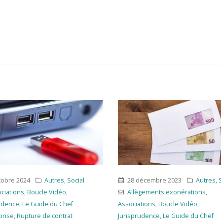
8 décembre 2023
Autres
,
Social
27 mai 2024
Autres
,
Soci
Allègements exonérations
,
Associations
,
Boucle Vidéo
,
ociations
,
Boucle Vidéo
,
Jurisprudence
,
Le Guide du Che
isprudence
,
Le Guide du Chef
d'Entreprise
,
Rupture de contra