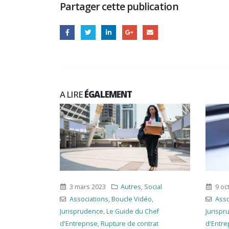
Partager cette publication
A LIRE
ÉGALEMENT
es
,
Social
9 octobre 2024
Autres
,
Social
2
 Vidéo
,
Associations
,
Boucle Vidéo
,
 du Chef
Jurisprudence
,
Le Guide du Chef
Ass
 contrat
d'Entreprise
,
Rupture de contrat
Jur