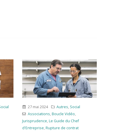
al
18 avril 2023
Social
12 avril
Associations
,
Boucle Vidéo
,
Contrat à
Agroali
f
durée déterminée
,
Contrat de travail
,
Le
Vidéo
,
Con
t
Guide du Chef d'Entreprise
d'Entrepri