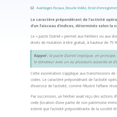
Avantages fiscaux
,
Boucle Vidéo
,
Droit d'enregistr
Le caractère prépondérant de l’activité opérat
d’un faisceau d’indices, déterminés selon la na
Le « pacte Dutreil » permet aux héritiers ou aux do
droits de mutation à titre gratuit, à hauteur de 75 %
Rappel :
le pacte Dutreil implique, en principe,
le donateur avec un ou plusieurs associés et d
Cette exonération s’applique aux transmissions de soc
civiles. Le caractère prépondérant de l’activité opér
d’exercice de l’activité, comme l’illustre l’affaire réc
Par succession, un héritier avait reçu des actions d’
civile (location d’une partie de son patrimoine immobi
estimé que l’activité prépondérante de la société étai