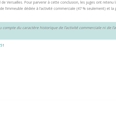
de Versailles. Pour parvenir à cette conclusion, les juges ont retenu l
e l’immeuble dédiée à l’activité commerciale (47 % seulement) et la part
u compte du caractère historique de l’activité commerciale ni de l’
551