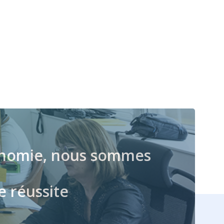
qu’ils...
et n’obéit...
économie, nous sommes
e réussite