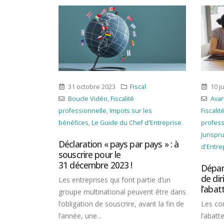
al
10 juillet 2024
Autres
,
Fiscal
19 av
Avantages fiscaux
,
Boucle Vidéo
,
Asso
 les
Fiscalité personnelle
,
Fiscalité
Boucle
 d'Entreprise
professionnelle
,
Impots sur le revenu
,
du Chef
Jurisprudence
,
Le Guide du Chef
pays » : à
CSE : 
d'Entreprise
,
Plus-values
pour l
cultur
Départ à la retraite d’un couple
de dirigeants : quid de
rtie d’un
L’accès
l’abattement fiscal ?
ent être dans
sociale
vant la fin de
Les conditions d’application de
et éco
l’abattement fiscal sur les plus-values
subord