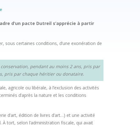
se
adre d’un pacte Dutreil s’apprécie à partir
er, sous certaines conditions, d’une exonération de
de conservation, pendant au moins 2 ans, pris par
, pris par chaque héritier ou donataire.
e, agricole ou libérale, à l’exclusion des activités
éterminés d’après la nature et les conditions
e d’art, édition de livres d’art…) et une activité
 À tort, selon l’administration fiscale, qui avait