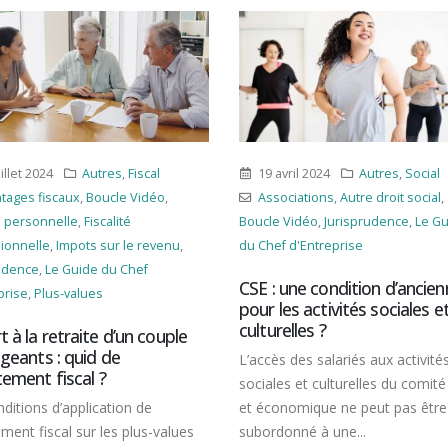
ril 2024
Autres
,
Social
8 novembre 2023
Fiscal
ciations
,
Autre droit social
,
Associations
,
Boucle Vidéo
,
Fisc
 Vidéo
,
Jurisprudence
,
Le Guide
professionnelle
,
Le Guide du Chef
 d'Entreprise
d'Entreprise
,
Taxes locales/Impôts
locaux
une condition d’ancienneté
es activités sociales et
CFE 2023 : pensez à payer l
elles ?
solde pour le 15 décembre !
 des salariés aux activités
Le solde de la cotisation fonciè
s et culturelles du comité social
entreprises (CFE) 2023 doit être
nomique ne peut pas être
au plus tard le 15 décembre pro
onné à une...
Les entreprises...