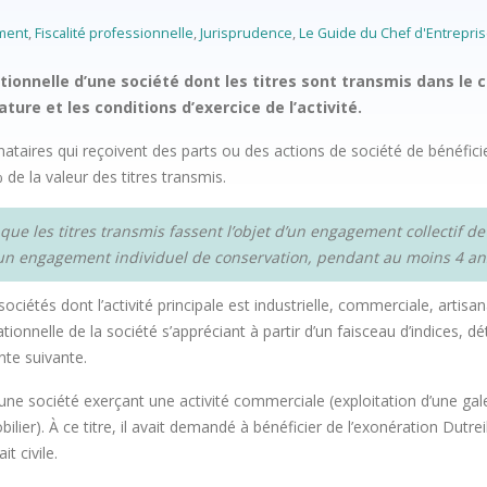
ement
,
Fiscalité professionnelle
,
Jurisprudence
,
Le Guide du Chef d'Entrepri
ionnelle d’une société dont les titres sont transmis dans le c
ture et les conditions d’exercice de l’activité.
nataires qui reçoivent des parts ou des actions de société de bénéfici
 de la valeur des titres transmis.
 que les titres transmis fassent l’objet d’un engagement collectif 
’un engagement individuel de conservation, pendant au moins 4 ans
iétés dont l’activité principale est industrielle, commerciale, artisanal
ationnelle de la société s’appréciant à partir d’un faisceau d’indices, d
ente suivante.
une société exerçant une activité commerciale (exploitation d’une galeri
lier). À ce titre, il avait demandé à bénéficier de l’exonération Dutreil.
t civile.