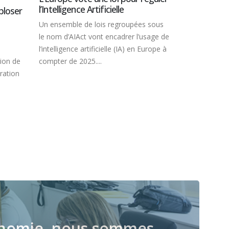
elle
d’
L’IA, un vrai sujet pour les
employeurs
regroupées sous
Pra
ncadrer l’usage de
Selon une étude de Salesforce réalisée
d’i
le (IA) en Europe à
auprès de 14 000 internautes issus de
de
14 pays, dont la France, 28 % des
séc
travailleurs sondés disent...
économie, nous sommes