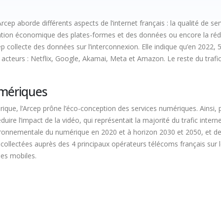
ep aborde différents aspects de l’internet français : la qualité de ser
égulation économique des plates-formes et des données ou encore la r
p collecte des données sur l’interconnexion. Elle indique qu’en 2022, 5
 acteurs : Netflix, Google, Akamai, Meta et Amazon. Le reste du trafic
umériques
que, l’Arcep prône l’éco-conception des services numériques. Ainsi, 
re l’impact de la vidéo, qui représentait la majorité du trafic internet
ironnementale du numérique en 2020 et à horizon 2030 et 2050, et deu
ollectées auprès des 4 principaux opérateurs télécoms français sur l
nes mobiles.