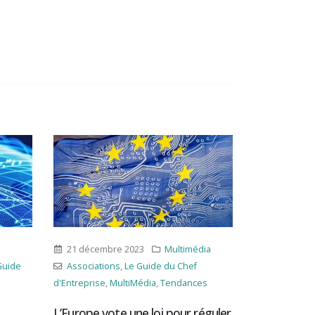
Multimédia
14 décembre 2023
Multimédia
de du Chef
Associations
,
Boucle Vidéo
,
Le Guide
a
,
Tendances
du Chef d'Entreprise
,
MultiMédia
,
d'E
Tendances
oi pour réguler
Un