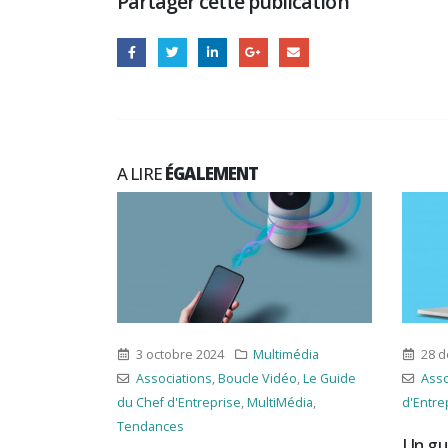
Partager cette publication
A LIRE
ÉGALEMENT
4
Multimédia
28 décembre 2023
Multimédia
Boucle Vidéo
,
Le Guide
Associations
,
Le Guide du Chef
rise
,
MultiMédia
,
d'Entreprise
,
MultiMédia
,
Tendances
Un guide de sensibilisation au