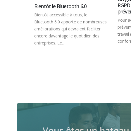
RGPD pour les services de
uetooth 6.0
prévention et de santé au travail
le à tous, le
Pour accompagner les services de
apporte de nombreuses
prévention et de santé au
i devraient faciliter
travail (SPST) dans leur mise en
e le quotidien des
conformité, la CNIL propose un...
.
Vous êtes un bateau 