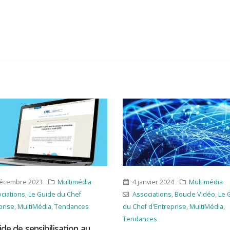
4 janvier 2024
Multimédia
21 décembre 2023
Associations
,
Boucle Vidéo
,
Le Guide
Associations
,
Le Gui
du Chef d'Entreprise
,
MultiMédia
,
d'Entreprise
,
MultiMédi
Tendances
L’Europe vote une l