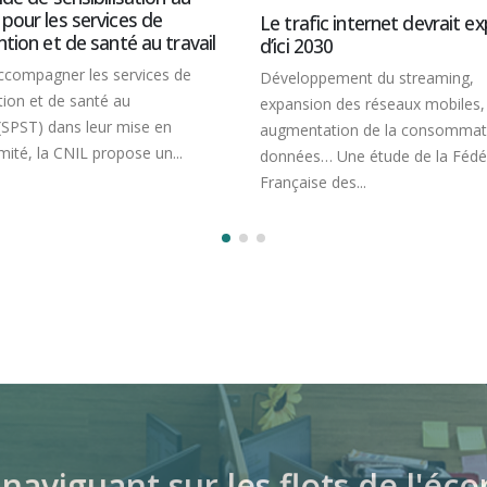
l’Intelligence Artifici
Le trafic internet devrait exploser
d’ici 2030
Un ensemble de lois 
Développement du streaming,
le nom d’AIAct vont e
expansion des réseaux mobiles,
l’intelligence artificiel
augmentation de la consommation de
compter de 2025....
données… Une étude de la Fédération
Française des...
naviguant sur les flots de l'