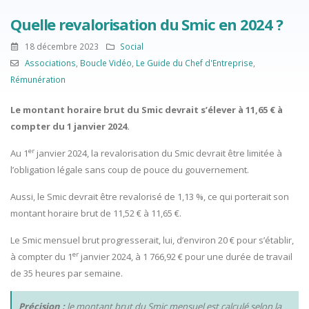
Quelle revalorisation du Smic en 2024 ?
18 décembre 2023
Social
Associations
,
Boucle Vidéo
,
Le Guide du Chef d'Entreprise
,
Rémunération
Le montant horaire brut du Smic devrait s’élever à 11,65 € à
compter du 1 janvier 2024.
er
Au 1
janvier 2024, la revalorisation du Smic devrait être limitée à
l’obligation légale sans coup de pouce du gouvernement.
Aussi, le Smic devrait être revalorisé de 1,13 %, ce qui porterait son
montant horaire brut de 11,52 € à 11,65 €.
Le Smic mensuel brut progresserait, lui, d’environ 20 € pour s’établir,
er
à compter du 1
janvier 2024, à 1 766,92 € pour une durée de travail
de 35 heures par semaine.
Précision :
le montant brut du Smic mensuel est calculé selon la