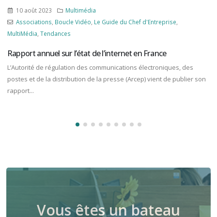
10 août 2023
Multimédia
Associations
,
Boucle Vidéo
,
Le Guide du Chef d'Entreprise
,
ultiMédia
,
Tendances
M
apport annuel sur l’état de l’internet en France
’Autorité de régulation des communications électroniques, des
L
ostes et de la distribution de la presse (Arcep) vient de publier son
c
apport...
a
Vous êtes un bateau