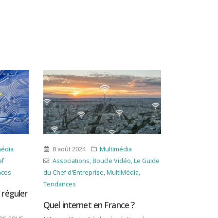
dia
8 août 2024
Multimédia
17 mai 202
Associations
,
Boucle Vidéo
,
Le Guide
Associatio
es
du Chef d'Entreprise
,
MultiMédia
,
d'Entreprise
,
M
Tendances
éguler
Attention a
ChatGPT tr
Quel internet en France ?
s sous
C’est Meta, 