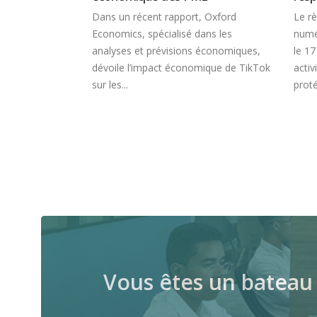
gouv.fr lance
Dans un récent rapport, Oxford
Le règl
nement des
Economics, spécialisé dans les
numéri
 prendre
analyses et prévisions économiques,
le 17 f
e
dévoile l’impact économique de TikTok
activit
sur les...
protége
Vous êtes un bateau 