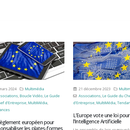
rs 2024
Multimédia
21 décembre 2023
Multimé
ciations
,
Boucle Vidéo
,
Le Guide
Associations
,
Le Guide du Chef
 d'Entreprise
,
MultiMédia
,
d'Entreprise
,
MultiMédia
,
Tendanc
ces
L’Europe vote une loi pour r
l’Intelligence Artificielle
glement européen pour
sabiliser les plates-formes
Un ensemble de lois regroupée