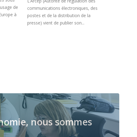
L’Arcep (Autorité de régulation des
usage de
Facebook, qui 
communications électroniques, des
Europe à
ingénieurs on
postes et de la distribution de la
surfent de plu
presse) vient de publier son...
économie, nous sommes