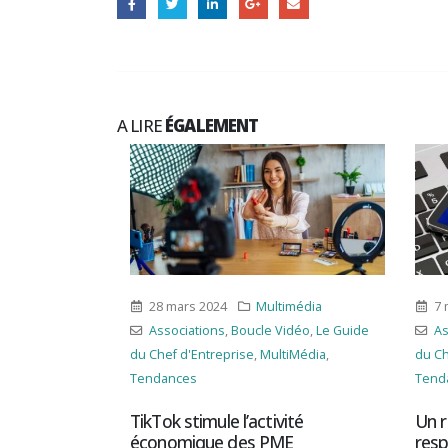
A LIRE
ÉGALEMENT
timédia
28 mars 2024
Multimédia
7 ma
éo
,
Le Guide
Associations
,
Boucle Vidéo
,
Le Guide
Asso
Média
,
du Chef d'Entreprise
,
MultiMédia
,
du Chef
Tendances
Tendan
r pour les
TikTok stimule l’activité
Un rè
économique des PME
respon