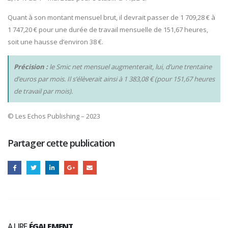
Quant à son montant mensuel brut, il devrait passer de 1 709,28 € à
1 747,20 € pour une durée de travail mensuelle de 151,67 heures,
soit une hausse d’environ 38 €.
Précision :
le Smic net mensuel augmenterait, lui, d’une trentaine
d’euros par mois. Il s’élèverait ainsi à 1 383,08 € (pour 151,67 heures
de travail par mois).
© Les Echos Publishing – 2023
Partager cette publication
A LIRE
ÉGALEMENT