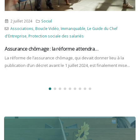
27 avril 2023
Social
Immanquable
,
Le Guide du Chef
Associations
,
Boucle Vidéo
,
 des salariés
Rémunération
éforme attendra…
Le minimum garanti en ha
mage, qui devait donner lieu à la
Le minimum garanti est fixé à 4
 1 juillet 2024, est finalement mise...