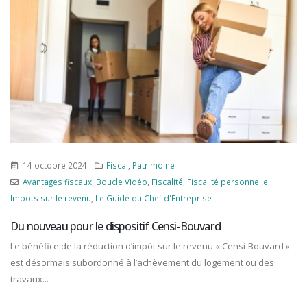
11 octobre 2024
Fiscal
Boucle Vidéo
,
Fiscalité professionnelle
,
Immanquable
,
Impots sur
les bénéfices
,
Le Guide du Chef d'Entreprise
,
Taxes diverses
,
Taxes
locales/Impôts locaux
Budget 2025 : ce qui attend les entreprises
 »
La présentation du projet de loi de finances pour 2025 confirme la
volonté du gouvernement de se tourner vers les grandes...