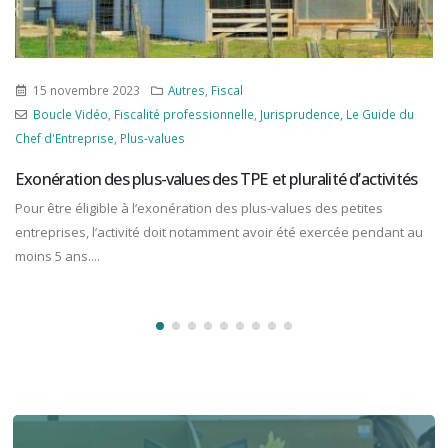
15 janvier 2024
Fiscal
Avantages fiscaux
,
Boucle Vidéo
,
Droit d'enregistrement
,
Fiscalité
personnelle
,
Fiscalité professionnelle
,
Le Guide du Chef d'Entreprise
Coups de pouce à la transmission d’entreprise
Outre une clarification des activités commerciales éligibles au pacte
Dutreil, la loi de finances pour 2024 encourage la reprise d’une
entreprise...