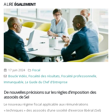
A LIRE
ÉGALEMENT
14 août 2023
Autres
,
Fiscal
Associations
,
Boucle Vidéo
,
Contrôle fiscal
,
Fiscalité
professionnelle
,
Jurisprudence
,
Le Guide du Chef d'Entreprise
,
Procédure fiscale
Quand l’inaction de l’entreprise constitue une opposition à
contrôle fiscal
L’inaction d’une entreprise, même sur une période relativement